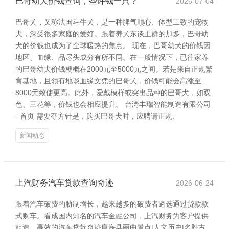
巴哥幼犬价钱查询，些许钱一只？
2026-07-04
巴哥犬，又称法国斗牛犬，是一种脾气顺心、体型工致的宠物
犬，深受很多家庭的爱好。跟着养犬东谈主群的加多，巴哥幼
犬的价钱也成为了全球暖热的焦点。 现在，巴哥幼犬的价钱因
地区、血缘、品尽头成分有所不同。在一般情况下，已往家养
的巴哥幼犬价钱梗概在2000元至5000元之间。若是来自正规繁
育基地，且领有地谈血缘文凭的巴哥犬，价钱可能会高涨至
8000元致使更高。此外，爱戴模样或突出品种的巴哥犬，如双
色、三花等，价钱也会相应提升。 台湾丰瑞智能制造有限公司
- 首页 需要夺方针是，购买巴哥犬时，应聘请正规、
新闻动态
上汽财务汽车贷款查询奇迹
2026-06-24
跟着汽车破费的胁制增长，越来越多的破费者遴选通过贷款款
式购车。看成国内知名的汽车金融公司，上汽财务为客户提供
粗造、高效的汽车贷款奇迹唐海县丽曲景点|人文历史|名胜古