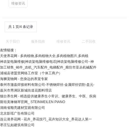
维修资讯
共 1 页/4 条记录
关于我们
服务指南
维修资讯
二手回收
友情链接：
天使养花网 - 多肉植物,多肉植物大全,多肉植物图片,多肉植
神农架电脑维修|神农架电脑维修电话|神农架电脑维修公司--神
加工销售_铸件_农机_汽车配件_电梯配件_廊坊市亚丛机械配件
浦城县谱盟里网络工作室（个体工商户）
海狮宠物网 - 您身边的养宠专家
泰州市澈嘉焊接材料有限公司-不锈钢焊丝-金属焊丝切割-盘元-
嘉兴市秀洲区新城街道花图料理店
烟台养生网 - 精选提供健康养生小常识、健康养生、中医、疾病
斯坦美琳钢琴官网_ STEINMEILEN PIANO
湖南省顺亮建材贸易有限公司
北京影瑶广告有限公司
连云港养花网 - 花卉_养花技巧_花卉知识大全_养花达人第一
枣庄弘如建筑有限公司