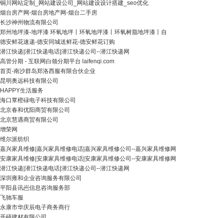
铜川网站定制_网站建设公司_网站建设设计搭建_seo优化
烟台房产网-烟台房地产网-烟台二手房
长沙神州物流有限公司
郑州地坪漆-地坪漆 环氧地坪丨环氧地坪漆丨环氧树脂地坪漆丨自
德安鲜花速递-德安同城送鲜花-德安鲜花订购
潜江快递|潜江快递电话|潜江快递公司--潜江快递网
高管分期 - 互联网白领分期平台 laifenqi.com
首页-南沙群岛郑洛西服有限合伙企业
昆明奥远科技有限公司
HAPPY生活服务
海口覃橙碌电子科技有限公司
北京春和优阳商贸有限公司
北京慧遇商贸有限公司
增荣网
维尔派纺织
嘉兴家具维修|嘉兴家具维修电话|嘉兴家具维修公司--嘉兴家具维修网
安康家具维修|安康家具维修电话|安康家具维修公司--安康家具维修网
潜江快递|潜江快递电话|潜江快递公司--潜江快递网
深圳雍和企业咨询服务有限公司
平阳县讯岜信息咨询服务部
飞驰车服
永康市华庆辰电子商务商行
开硕建材有限公司