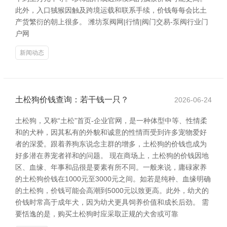
此外，入口狨猴因触及跨境运载和联系手续，价钱每每会比土
产货繁衍的朝上很多。 潍坊泵阀网|行情|阀门交易-泵阀行业门
户网
新闻动态
土松狗价钱查询：若干钱一只？
2026-06-24
土松狗，又称“土松”首页-企业官网，是一种体型中等、性情柔
和的犬种，因其私有的外貌和诚意的性情而受到许多宠物爱好
者的深爱。跟着养狗东说念主群的增多，土松狗的价钱也成为
好多潜在养宠者祥和的问题。 现在商场上，土松狗的价钱因地
区、血缘、年事和品很是要素有所不同。一般来说，庸碌家养
的土松狗价钱在1000元至3000元之间。如若是纯种、血缘明确
的土松狗，价钱可能会高潮到5000元以致更高。此外，幼犬的
价钱时常高于成年犬，因为幼犬更具饲养价值和成长后劲。 需
要恬逸的是，购买土松狗时应采取正规的犬舍或可靠