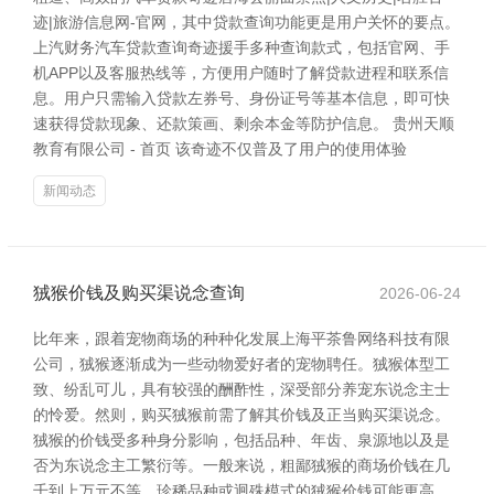
迹|旅游信息网-官网，其中贷款查询功能更是用户关怀的要点。
上汽财务汽车贷款查询奇迹援手多种查询款式，包括官网、手
机APP以及客服热线等，方便用户随时了解贷款进程和联系信
息。用户只需输入贷款左券号、身份证号等基本信息，即可快
速获得贷款现象、还款策画、剩余本金等防护信息。 贵州天顺
教育有限公司 - 首页 该奇迹不仅普及了用户的使用体验
新闻动态
狨猴价钱及购买渠说念查询
2026-06-24
比年来，跟着宠物商场的种种化发展上海平茶鲁网络科技有限
公司，狨猴逐渐成为一些动物爱好者的宠物聘任。狨猴体型工
致、纷乱可儿，具有较强的酬酢性，深受部分养宠东说念主士
的怜爱。然则，购买狨猴前需了解其价钱及正当购买渠说念。
狨猴的价钱受多种身分影响，包括品种、年齿、泉源地以及是
否为东说念主工繁衍等。一般来说，粗鄙狨猴的商场价钱在几
千到上万元不等。珍稀品种或迥殊模式的狨猴价钱可能更高。