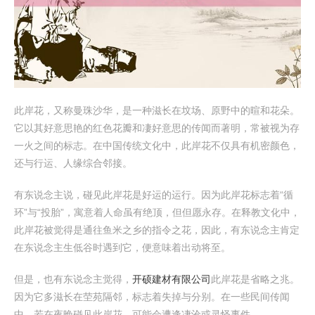
此岸花，又称曼珠沙华，是一种滋长在坟场、原野中的暄和花朵。
它以其好意思艳的红色花瓣和凄好意思的传闻而著明，常被视为存
一火之间的标志。在中国传统文化中，此岸花不仅具有机密颜色，
还与行运、人缘综合邻接。
有东说念主说，碰见此岸花是好运的运行。因为此岸花标志着“循
环”与“投胎”，寓意着人命虽有绝顶，但但愿永存。在释教文化中，
此岸花被觉得是通往鱼米之乡的指令之花，因此，有东说念主肯定
在东说念主生低谷时遇到它，便意味着出动将至。
但是，也有东说念主觉得，
开硕建材有限公司
此岸花是省略之兆。
因为它多滋长在茔苑隔邻，标志着失掉与分别。在一些民间传闻
中，若在夜晚碰见此岸花，可能会遭逢凄沧或灵怪事件。