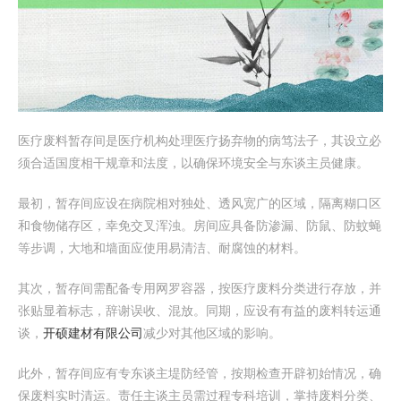
医疗废料暂存间是医疗机构处理医疗扬弃物的病笃法子，其设立必
须合适国度相干规章和法度，以确保环境安全与东谈主员健康。
最初，暂存间应设在病院相对独处、透风宽广的区域，隔离糊口区
和食物储存区，幸免交叉浑浊。房间应具备防渗漏、防鼠、防蚊蝇
等步调，大地和墙面应使用易清洁、耐腐蚀的材料。
其次，暂存间需配备专用网罗容器，按医疗废料分类进行存放，并
张贴显着标志，辞谢误收、混放。同期，应设有有益的废料转运通
谈，
开硕建材有限公司
减少对其他区域的影响。
此外，暂存间应有专东谈主堤防经管，按期检查开辟初始情况，确
保废料实时清运。责任主谈主员需过程专科培训，掌持废料分类、